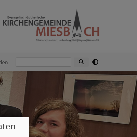
Suche
den
aten