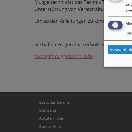
Muggeltechnik ist das Technik Team im Bu
Zei
Unterstützung von Veranstaltungen und de
Zwe
Um zu den Anleitungen zu kommen
klicken 
All
Die
Sie haben Fragen zur Technik, melden sie sic
Auswahl ak
team(at)muggeltechnik.de
Hauptnavigation
Besuchen Sie uns
Startseite
Apostelkirche
Buntes Haus