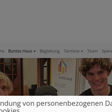
chengemeinde
ham
che
Buntes Haus
Begleitung
Termine
Team
Spen
ndung von personenbezogenen D
ookies