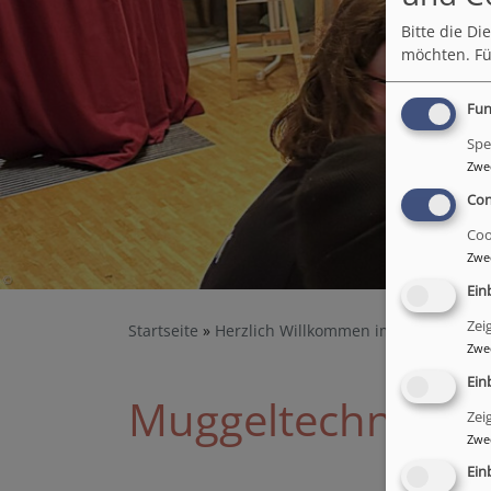
Bitte die D
möchten.
Fü
Fun
Spe
Zwe
Con
Coo
Zwe
Ein
Zei
Startseite
Herzlich Willkommen im Bunten Hau
Zwe
Ein
Muggeltechnik
Zei
Zwe
Ein