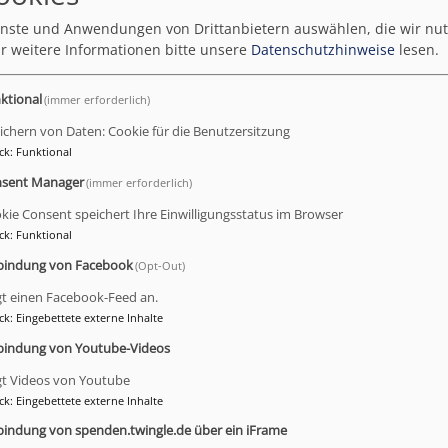
ienste und Anwendungen von Drittanbietern auswählen, die wir nu
r weitere Informationen bitte unsere
Datenschutzhinweise
lesen.
ktional
(immer erforderlich)
ichern von Daten: Cookie für die Benutzersitzung
ck
:
Funktional
sent Manager
(immer erforderlich)
kie Consent speichert Ihre Einwilligungsstatus im Browser
ck
:
Funktional
bindung von Facebook
(Opt-Out)
gt einen Facebook-Feed an.
s
Team
Muggeltechnik
ck
:
Eingebettete externe Inhalte
bindung von Youtube-Videos
gt Videos von Youtube
ck
:
Eingebettete externe Inhalte
bindung von spenden.twingle.de über ein iFrame