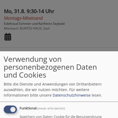
Mo, 31.8. 9:30-14 Uhr
Montags-Miteinand
Edeltraud Schreier und Karlheinz Seybold
Miesbach
BUNTES HAUS, Saal
Verwendung von
Di, 1.9. 18-20 Uhr
personenbezogenen Daten
Ehrliches Mitteilen nach Gopal Norbert Klein
Max Gensthaler
und Cookies
Miesbach
BUNTES HAUS, Wohnzimmer
Bitte die Dienste und Anwendungen von Drittanbietern
auswählen, die wir nutzen möchten.
Für weitere
Informationen bitte unsere
Datenschutzhinweise
lesen.
Mi, 2.9. 19:30-21 Uhr
Funktional
(immer erforderlich)
Probe Posaunenchor
Speichern von Daten: Cookie für die Benutzersitzung