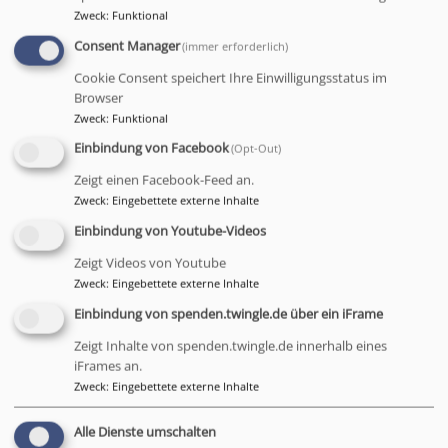
Ansprechpartnerin: Ursula Heide
Zweck
:
Funktional
Miesbach
BUNTES HAUS, gr. Jugendraum
Consent Manager
(immer erforderlich)
Cookie Consent speichert Ihre Einwilligungsstatus im
Browser
Zweck
:
Funktional
Do, 3.9. 19:30-21 Uhr
Einbindung von Facebook
(Opt-Out)
Probe Posaunenchor
Zeigt einen Facebook-Feed an.
Ansprechpartnerin: Ursula Heide
Zweck
:
Eingebettete externe Inhalte
Miesbach
BUNTES HAUS, gr. Jugendraum
Einbindung von Youtube-Videos
Zeigt Videos von Youtube
Zweck
:
Eingebettete externe Inhalte
Einbindung von spenden.twingle.de über ein iFrame
Mo, 7.9. 9:30-14 Uhr
Zeigt Inhalte von spenden.twingle.de innerhalb eines
Montags-Miteinand
iFrames an.
Edeltraud Schreier und Karlheinz Seybold
Zweck
:
Eingebettete externe Inhalte
Miesbach
BUNTES HAUS, Saal
Alle Dienste umschalten