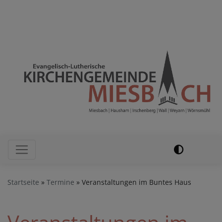
Direkt
Evang.-Luth. Kirchengemeinde
zum
Miesbach – Hausham
Inhalt
Hauptnavigation
Startseite
Termine
Veranstaltungen im Buntes Haus