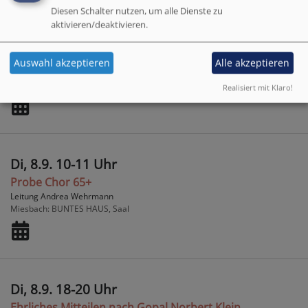
Diesen Schalter nutzen, um alle Dienste zu
aktivieren/deaktivieren.
Mo, 7.9. 20 Uhr
Gospelchorprobe
Auswahl akzeptieren
Alle akzeptieren
Leitung Andrea Wehrmann
Miesbach
BUNTES HAUS, Saal
Realisiert mit Klaro!
Di, 8.9. 10-11 Uhr
Probe Chor 65+
Leitung Andrea Wehrmann
Miesbach
BUNTES HAUS, Saal
Di, 8.9. 18-20 Uhr
Ehrliches Mitteilen nach Gopal Norbert Klein