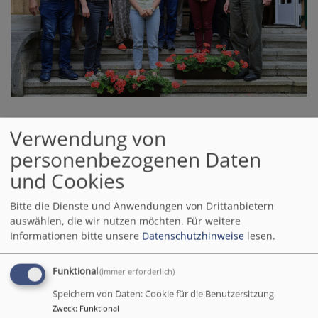
Verwendung von
personenbezogenen Daten
und Cookies
Die Aufgaben des Kirchenvorstands
umfassen
Bitte die Dienste und Anwendungen von Drittanbietern
auswählen, die wir nutzen möchten.
Für weitere
Gemeindeentwicklung
Informationen bitte unsere
Datenschutzhinweise
lesen.
Strategische Ausrichtung der Gemeinde (Profil,
Funktional
(immer erforderlich)
Schwerpunkte, Kooperationen).
Personalentscheidungen, z. B. bei
Speichern von Daten: Cookie für die Benutzersitzung
Pfarrstellenbesetzungen und
Zweck
:
Funktional