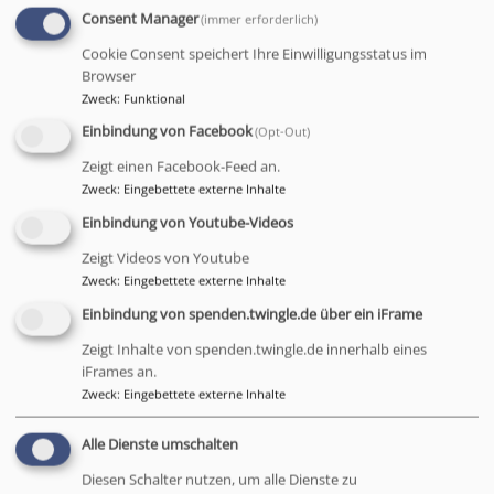
Mitarbeitereinstellungen.
Consent Manager
(immer erforderlich)
Cookie Consent speichert Ihre Einwilligungsstatus im
Browser
Gottesdienste und Glaubensleben
:
Zweck
:
Funktional
Festlegen der Rahmenbedingungen für
Einbindung von Facebook
(Opt-Out)
Gottesdienste.
Zeigt einen Facebook-Feed an.
Förderung des christlichen Glaubens und der
Zweck
:
Eingebettete externe Inhalte
Gemeinschaft in der Gemeinde.
Einbindung von Youtube-Videos
Verantwortung für die evangelische Lehre und die
Umsetzung kirchlicher Lebensordnungen.
Zeigt Videos von Youtube
Zweck
:
Eingebettete externe Inhalte
Gewinnung und Motivation ehrenamtlicher
Mitarbeitender.
Einbindung von spenden.twingle.de über ein iFrame
Zeigt Inhalte von spenden.twingle.de innerhalb eines
iFrames an.
Verwaltung und Finanzen
:
Zweck
:
Eingebettete externe Inhalte
Verantwortung für Gemeindeeigentum (Gebäude,
Alle Dienste umschalten
Kindertagesstätten, diakonische Einrichtungen).
Vermögensverwaltung, Haushaltsplanung und
Diesen Schalter nutzen, um alle Dienste zu