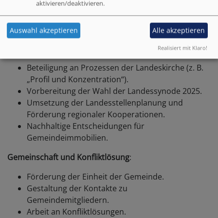
aktivieren/deaktivieren.
Kirchgeld.
Erlass von Satzungen (z. B. für Friedhöfe) und
Verwaltung von Kollekten.
Auswahl akzeptieren
Alle akzeptieren
Übergeordnete Aufgaben
:
Realisiert mit Klaro!
Beteiligung an Prozessen der Landeskirche (z. B.
„Profil und Konzentration“).
Vorbereitung der Wahl der Landessynode 2025.
Umsetzung der Landesstellenplanung und
Förderung regionaler Kooperationen.
Nachhaltige Entscheidungen für
Gemeindeimmobilien.
Gemeinschaft und Konfliktlösung
:
Förderung der Einheit der Gemeinde.
Gestaltung der Kontakte zu
Gemeindemitgliedern.
Arbeit an Konfliktlösungen.